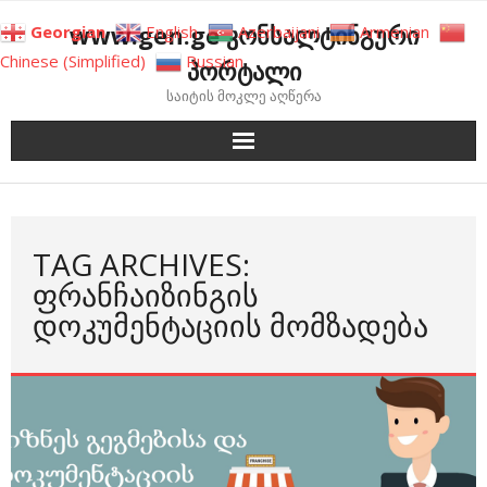
Skip
www.gen.ge კონსალტინგური
Georgian
English
Azerbaijani
Armenian
to
Chinese (Simplified)
Russian
პორტალი
content
საიტის მოკლე აღწერა
TAG ARCHIVES:
ᲤᲠᲐᲜᲩᲐᲘᲖᲘᲜᲒᲘᲡ
ᲓᲝᲙᲣᲛᲔᲜᲢᲐᲪᲘᲘᲡ ᲛᲝᲛᲖᲐᲓᲔᲑᲐ