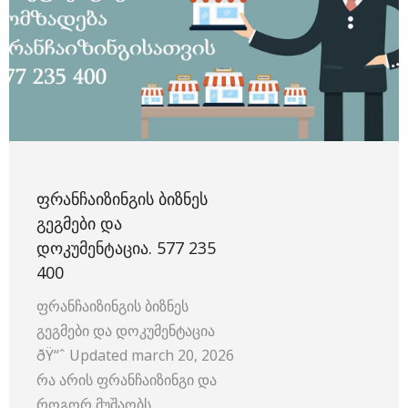
ᲤᲠᲐᲜᲩᲐᲘᲖᲘᲜᲒᲘᲡ ᲑᲘᲖᲜᲔᲡ
ᲒᲔᲒᲛᲔᲑᲘ ᲓᲐ
ᲓᲝᲙᲣᲛᲔᲜᲢᲐᲪᲘᲐ. 577 235
400
ფრანჩაიზინგის ბიზნეს
გეგმები და დოკუმენტაცია
ðŸ“ˆ Updated march 20, 2026
რა არის ფრანჩაიზინგი და
როგორ მუშაობს