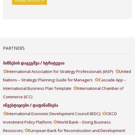
PARTNERS
ბიზნესის
დაგეგმვა
/
სტრატეგია
✩
✩
International Association for Strategy Professionals (IASP)
United
✩
Nations – Strategic Planning Guide for Managers
Cascade App –
✩
International Business Plan Template
International Chamber of
Commerce (ICC)
ინვესტიციები
/
დაფინანსება
✩
✩
International Economic Development Council (IEDC);
OECD
✩
Investment Policy Platform;
World Bank – Doing Business
✩
Resources;
European Bank for Reconstruction and Development