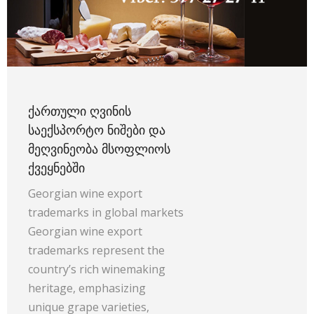
ᲥᲐᲠᲗᲣᲚᲘ ᲦᲕᲘᲜᲘᲡ
ᲡᲐᲔᲥᲡᲞᲝᲠᲢᲝ ᲜᲘᲨᲔᲑᲘ ᲓᲐ
ᲛᲔᲦᲕᲘᲜᲔᲝᲑᲐ ᲛᲡᲝᲤᲚᲘᲝᲡ
ᲥᲕᲔᲧᲜᲔᲑᲨᲘ
Georgian wine export
trademarks in global markets
Georgian wine export
trademarks represent the
country’s rich winemaking
heritage, emphasizing
unique grape varieties,