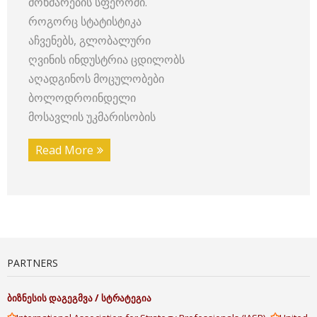
მოხმარების სფეროში.
როგორც სტატისტიკა
აჩვენებს, გლობალური
ღვინის ინდუსტრია ცდილობს
აღადგინოს მოცულობები
ბოლოდროინდელი
მოსავლის უკმარისობის
Read More
PARTNERS
ბიზნესის
დაგეგმვა
/
სტრატეგია