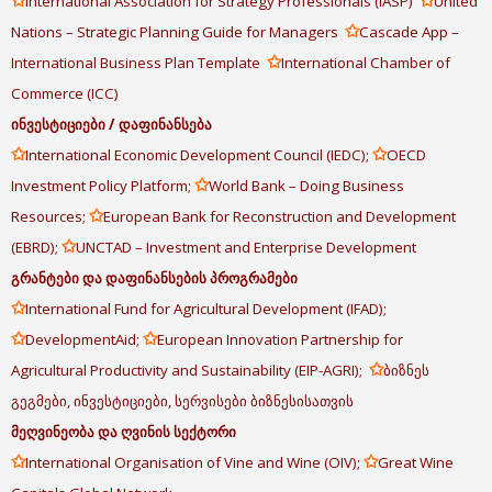
✩
✩
International Association for Strategy Professionals (IASP)
United
✩
Nations – Strategic Planning Guide for Managers
Cascade App –
✩
International Business Plan Template
International Chamber of
Commerce (ICC)
ინვესტიციები
/
დაფინანსება
✩
✩
International Economic Development Council (IEDC);
OECD
✩
Investment Policy Platform;
World Bank – Doing Business
✩
Resources;
European Bank for Reconstruction and Development
✩
(EBRD);
UNCTAD – Investment and Enterprise Development
გრანტები
და
დაფინანსების
პროგრამები
✩
International Fund for Agricultural Development (IFAD);
✩
✩
DevelopmentAid;
European Innovation Partnership for
✩
Agricultural Productivity and Sustainability (EIP-AGRI);
ბიზნეს
გეგმები, ინვესტიციები, სერვისები ბიზნესისათვის
მეღვინეობა
და
ღვინის
სექტორი
✩
✩
International Organisation of Vine and Wine (OIV);
Great Wine