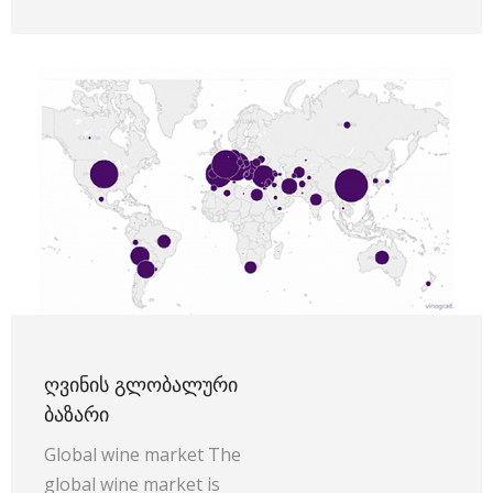
ᲦᲕᲘᲜᲘᲡ ᲒᲚᲝᲑᲐᲚᲣᲠᲘ
ᲑᲐᲖᲐᲠᲘ
Global wine market The
global wine market is