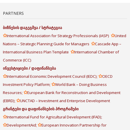
PARTNERS
ბიზნესის
დაგეგმვა
/
სტრატეგია
✩
✩
International Association for Strategy Professionals (IASP)
United
✩
Nations – Strategic Planning Guide for Managers
Cascade App –
✩
International Business Plan Template
International Chamber of
Commerce (ICC)
ინვესტიციები
/
დაფინანსება
✩
✩
International Economic Development Council (IEDC);
OECD
✩
Investment Policy Platform;
World Bank – Doing Business
✩
Resources;
European Bank for Reconstruction and Development
✩
(EBRD);
UNCTAD – Investment and Enterprise Development
გრანტები
და
დაფინანსების
პროგრამები
✩
International Fund for Agricultural Development (IFAD);
✩
✩
DevelopmentAid;
European Innovation Partnership for