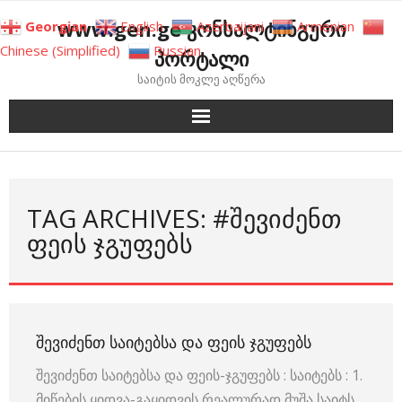
Skip
www.gen.ge კონსალტინგური
Georgian
English
Azerbaijani
Armenian
to
Chinese (Simplified)
Russian
პორტალი
content
საიტის მოკლე აღწერა
TAG ARCHIVES: #ᲨᲔᲕᲘᲫᲔᲜᲗ
ᲤᲔᲘᲡ ᲯᲒᲣᲤᲔᲑᲡ
ᲨᲔᲕᲘᲫᲔᲜᲗ ᲡᲐᲘᲢᲔᲑᲡᲐ ᲓᲐ ᲤᲔᲘᲡ ᲯᲒᲣᲤᲔᲑᲡ
შევიძენთ საიტებსა და ფეის-ჯგუფებს : საიტებს : 1.
მიწების ყიდვა-გაყიდვის რეალურად მუშა საიტს