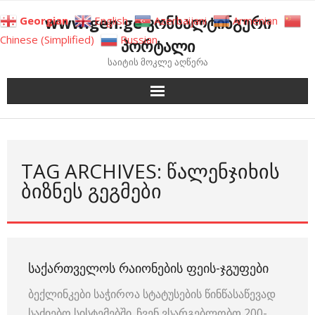
Skip
www.gen.ge კონსალტინგური
Georgian
English
Azerbaijani
Armenian
to
Chinese (Simplified)
Russian
პორტალი
content
საიტის მოკლე აღწერა
TAG ARCHIVES: ᲬᲐᲚᲔᲜᲯᲘᲮᲘᲡ
ᲑᲘᲖᲜᲔᲡ ᲒᲔᲒᲛᲔᲑᲘ
ᲡᲐᲥᲐᲠᲗᲕᲔᲚᲝᲡ ᲠᲐᲘᲝᲜᲔᲑᲘᲡ ᲤᲔᲘᲡ-ᲯᲒᲣᲤᲔᲑᲘ
ბექლინკები საჭიროა სტატუსების წინწასაწევად
საძიებო სისტემებში. ჩვენ ვსარგებლობთ 200-