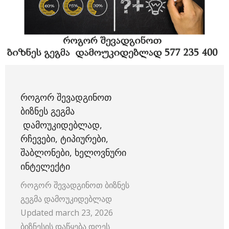
ᲠᲝᲒᲝᲠ ᲨᲔᲕᲐᲓᲒᲘᲜᲝᲗ
ᲑᲘᲖᲜᲔᲡ ᲒᲔᲒᲛᲐ
ᲓᲐᲛᲝᲣᲙᲘᲓᲔᲑᲚᲐᲓ,
ᲠᲩᲔᲕᲔᲑᲘ, ᲢᲘᲞᲘᲣᲠᲔᲑᲘ,
ᲨᲐᲑᲚᲝᲜᲔᲑᲘ, ᲮᲔᲚᲝᲕᲜᲣᲠᲘ
ᲘᲜᲢᲔᲚᲔᲥᲢᲘ
როგორ შევადგინოთ ბიზნეს
გეგმა დამოუკიდებლად
Updated march 23, 2026
ბიზნესის დაწყება დღეს