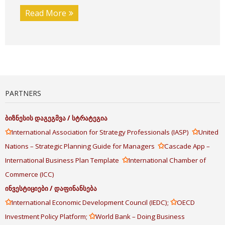
Read More
PARTNERS
ბიზნესის
დაგეგმვა
/
სტრატეგია
✩
✩
International Association for Strategy Professionals (IASP)
United
✩
Nations – Strategic Planning Guide for Managers
Cascade App –
✩
International Business Plan Template
International Chamber of
Commerce (ICC)
ინვესტიციები
/
დაფინანსება
✩
✩
International Economic Development Council (IEDC);
OECD
✩
Investment Policy Platform;
World Bank – Doing Business