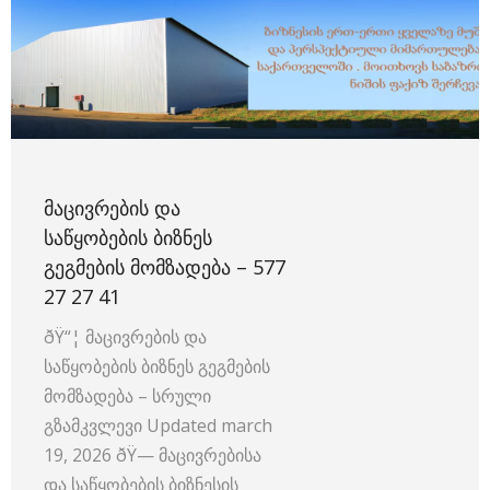
ᲛᲐᲪᲘᲕᲠᲔᲑᲘᲡ ᲓᲐ
ᲡᲐᲬᲧᲝᲑᲔᲑᲘᲡ ᲑᲘᲖᲜᲔᲡ
ᲒᲔᲒᲛᲔᲑᲘᲡ ᲛᲝᲛᲖᲐᲓᲔᲑᲐ – 577
27 27 41
ðŸ“¦ მაცივრების და
საწყობების ბიზნეს გეგმების
მომზადება – სრული
გზამკვლევი Updated march
19, 2026 ðŸ—️ მაცივრებისა
და საწყობების ბიზნესის