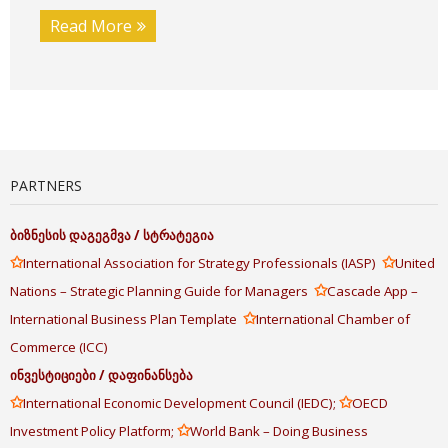
Read More
PARTNERS
ბიზნესის
დაგეგმვა
/
სტრატეგია
✩
✩
International Association for Strategy Professionals (IASP)
United
✩
Nations – Strategic Planning Guide for Managers
Cascade App –
✩
International Business Plan Template
International Chamber of
Commerce (ICC)
ინვესტიციები
/
დაფინანსება
✩
✩
International Economic Development Council (IEDC);
OECD
✩
Investment Policy Platform;
World Bank – Doing Business