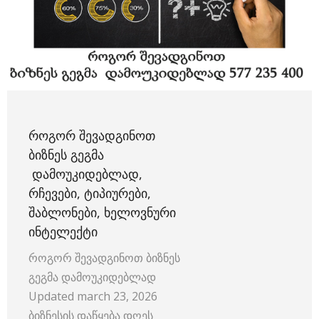
ᲠᲝᲒᲝᲠ ᲨᲔᲕᲐᲓᲒᲘᲜᲝᲗ
ᲑᲘᲖᲜᲔᲡ ᲒᲔᲒᲛᲐ
ᲓᲐᲛᲝᲣᲙᲘᲓᲔᲑᲚᲐᲓ,
ᲠᲩᲔᲕᲔᲑᲘ, ᲢᲘᲞᲘᲣᲠᲔᲑᲘ,
ᲨᲐᲑᲚᲝᲜᲔᲑᲘ, ᲮᲔᲚᲝᲕᲜᲣᲠᲘ
ᲘᲜᲢᲔᲚᲔᲥᲢᲘ
როგორ შევადგინოთ ბიზნეს
გეგმა დამოუკიდებლად
Updated march 23, 2026
ბიზნესის დაწყება დღეს