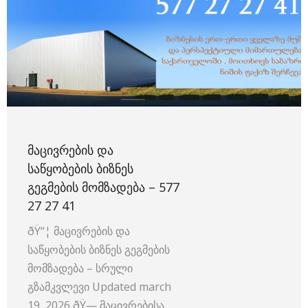
ᲛᲐᲪᲘᲕᲠᲔᲑᲘᲡ ᲓᲐ
ᲡᲐᲬᲧᲝᲑᲔᲑᲘᲡ ᲑᲘᲖᲜᲔᲡ
ᲒᲔᲒᲛᲔᲑᲘᲡ ᲛᲝᲛᲖᲐᲓᲔᲑᲐ – 577
27 27 41
ðŸ“¦ მაცივრების და
საწყობების ბიზნეს გეგმების
მომზადება – სრული
გზამკვლევი Updated march
19, 2026 ðŸ—️ მაცივრებისა