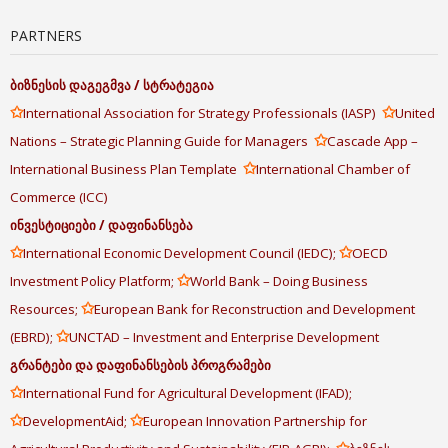
PARTNERS
ბიზნესის
დაგეგმვა
/
სტრატეგია
✩
✩
International Association for Strategy Professionals (IASP)
United
✩
Nations – Strategic Planning Guide for Managers
Cascade App –
✩
International Business Plan Template
International Chamber of
Commerce (ICC)
ინვესტიციები
/
დაფინანსება
✩
✩
International Economic Development Council (IEDC);
OECD
✩
Investment Policy Platform;
World Bank – Doing Business
✩
Resources;
European Bank for Reconstruction and Development
✩
(EBRD);
UNCTAD – Investment and Enterprise Development
გრანტები
და
დაფინანსების
პროგრამები
✩
International Fund for Agricultural Development (IFAD);
✩
✩
DevelopmentAid;
European Innovation Partnership for
✩