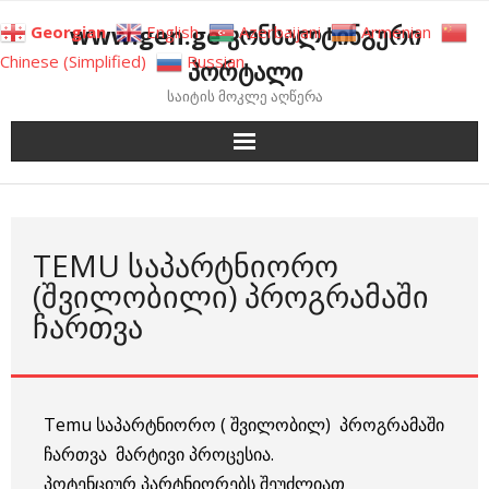
Skip
www.gen.ge კონსალტინგური
Georgian
English
Azerbaijani
Armenian
to
Chinese (Simplified)
Russian
პორტალი
content
საიტის მოკლე აღწერა
TEMU ᲡᲐᲞᲐᲠᲢᲜᲘᲝᲠᲝ
(ᲨᲕᲘᲚᲝᲑᲘᲚᲘ) ᲞᲠᲝᲒᲠᲐᲛᲐᲨᲘ
ᲩᲐᲠᲗᲕᲐ
Temu საპარტნიორო ( შვილობილ) პროგრამაში
ჩართვა მარტივი პროცესია.
პოტენციურ პარტნიორებს შეუძლიათ