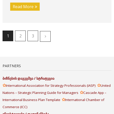
Read More
1
2
3
PARTNERS
ბიზნესის
დაგეგმვა
/
სტრატეგია
✩
✩
International Association for Strategy Professionals (IASP)
United
✩
Nations – Strategic Planning Guide for Managers
Cascade App –
✩
International Business Plan Template
International Chamber of
Commerce (ICC)