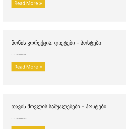
Read More
ᲬᲝᲜᲘᲡ ᲙᲝᲠᲔᲥᲪᲘᲐ, ᲓᲘᲔᲢᲔᲑᲘ – ᲞᲝᲡᲢᲔᲑᲘ
…………..
Read More
ᲗᲐᲕᲘᲡ ᲛᲝᲕᲚᲘᲡ ᲡᲐᲨᲣᲐᲚᲔᲑᲔᲑᲘ – ᲞᲝᲡᲢᲔᲑᲘ
……………