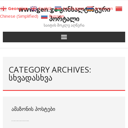
Skip
www.gen.ge კონსალტინგური
Georgian
English
Azerbaijani
Armenian
to
Chinese (Simplified)
Russian
პორტალი
content
საიტის მოკლე აღწერა
CATEGORY ARCHIVES:
ᲡᲮᲕᲐᲓᲐᲡᲮᲕᲐ
ᲐᲛᲐᲖᲝᲜᲘᲡ ᲞᲝᲡᲢᲔᲑᲘ
……………..