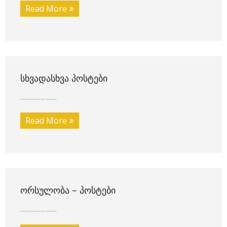
Read More
ᲡᲮᲕᲐᲓᲐᲡᲮᲕᲐ ᲞᲝᲡᲢᲔᲑᲘ
………………..
Read More
ᲝᲠᲡᲣᲚᲝᲑᲐ – ᲞᲝᲡᲢᲔᲑᲘ
………………..