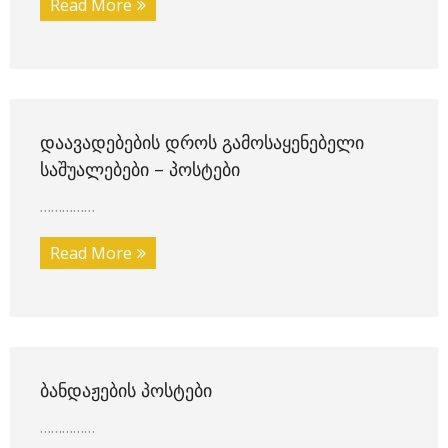
Read More
ᲓᲐᲐᲕᲐᲓᲔᲑᲔᲑᲘᲡ ᲓᲠᲝᲡ ᲒᲐᲛᲝᲡᲐᲧᲔᲜᲔᲑᲔᲚᲘ
ᲡᲐᲨᲣᲐᲚᲔᲑᲔᲑᲘ – ᲞᲝᲡᲢᲔᲑᲘ
……………
Read More
ᲑᲐᲜᲓᲐᲟᲔᲑᲘᲡ ᲞᲝᲡᲢᲔᲑᲘ
……………