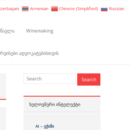
zerbaijani
Armenian
Chinese (Simplified)
Russian
სწავლა
Winemaking
ერვისები ადვოკატებისთვის
:
ᲮᲔᲚᲝᲕᲜᲣᲠᲘ ᲘᲜᲢᲔᲚᲔᲥᲢᲘ
AI – ექიმი