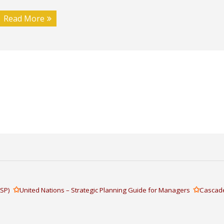
Read More
✩
✩
IASP)
United Nations – Strategic Planning Guide for Managers
Cascade