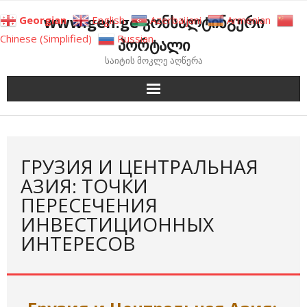
Skip
www.gen.ge კონსალტინგური
Georgian
English
Azerbaijani
Armenian
to
Chinese (Simplified)
Russian
პორტალი
content
საიტის მოკლე აღწერა
ГРУЗИЯ И ЦЕНТРАЛЬНАЯ
АЗИЯ: ТОЧКИ
ПЕРЕСЕЧЕНИЯ
ИНВЕСТИЦИОННЫХ
ИНТЕРЕСОВ