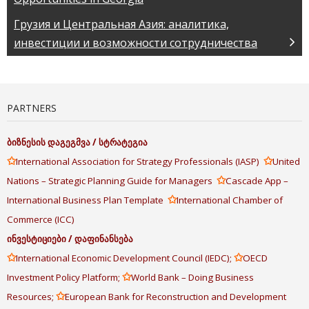
Грузия и Центральная Азия: аналитика,
инвестиции и возможности сотрудничества
PARTNERS
ბიზნესის
დაგეგმვა
/
სტრატეგია
✩
✩
International Association for Strategy Professionals (IASP)
United
✩
Nations – Strategic Planning Guide for Managers
Cascade App –
✩
International Business Plan Template
International Chamber of
Commerce (ICC)
ინვესტიციები
/
დაფინანსება
✩
✩
International Economic Development Council (IEDC);
OECD
✩
Investment Policy Platform;
World Bank – Doing Business
✩
Resources;
European Bank for Reconstruction and Development