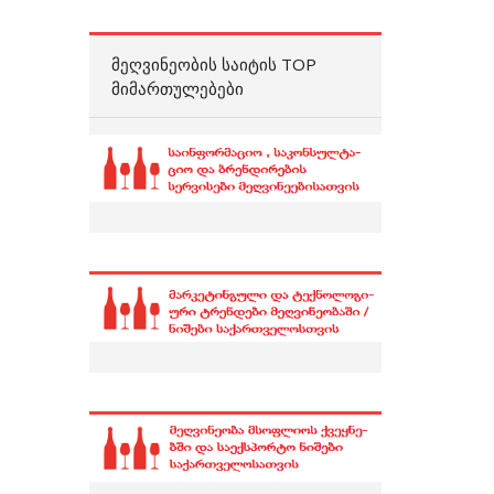
ᲛᲔᲦᲕᲘᲜᲔᲝᲑᲘᲡ ᲡᲐᲘᲢᲘᲡ TOP
ᲛᲘᲛᲐᲠᲗᲣᲚᲔᲑᲔᲑᲘ