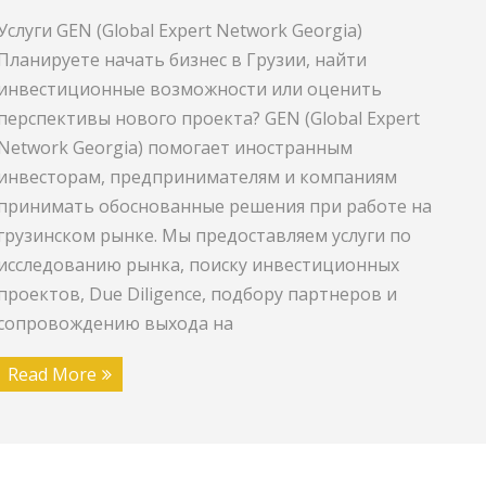
Услуги GEN (Global Expert Network Georgia)
Планируете начать бизнес в Грузии, найти
инвестиционные возможности или оценить
перспективы нового проекта? GEN (Global Expert
Network Georgia) помогает иностранным
инвесторам, предпринимателям и компаниям
принимать обоснованные решения при работе на
грузинском рынке. Мы предоставляем услуги по
исследованию рынка, поиску инвестиционных
проектов, Due Diligence, подбору партнеров и
сопровождению выхода на
Read More