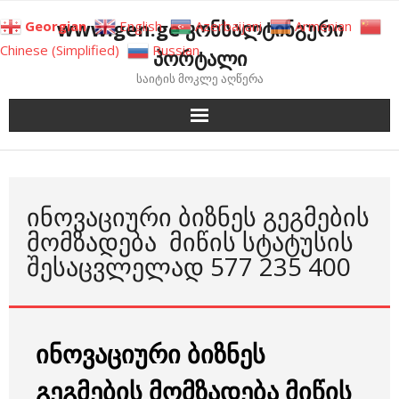
Skip
www.gen.ge კონსალტინგური
Georgian
English
Azerbaijani
Armenian
to
Chinese (Simplified)
Russian
პორტალი
content
საიტის მოკლე აღწერა
ᲘᲜᲝᲕᲐᲪᲘᲣᲠᲘ ᲑᲘᲖᲜᲔᲡ ᲒᲔᲒᲛᲔᲑᲘᲡ
ᲛᲝᲛᲖᲐᲓᲔᲑᲐ ᲛᲘᲬᲘᲡ ᲡᲢᲐᲢᲣᲡᲘᲡ
ᲨᲔᲡᲐᲪᲕᲚᲔᲚᲐᲓ 577 235 400
ინოვაციური ბიზნეს
გეგმების მომზადება მიწის