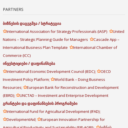
PARTNERS
ბიზნესის
დაგეგმვა
/
სტრატეგია
✩
✩
International Association for Strategy Professionals (IASP)
United
✩
Nations – Strategic Planning Guide for Managers
Cascade App –
✩
International Business Plan Template
International Chamber of
Commerce (ICC)
ინვესტიციები
/
დაფინანსება
✩
✩
International Economic Development Council (IEDC);
OECD
✩
Investment Policy Platform;
World Bank – Doing Business
✩
Resources;
European Bank for Reconstruction and Development
✩
(EBRD);
UNCTAD – Investment and Enterprise Development
გრანტები
და
დაფინანსების
პროგრამები
✩
International Fund for Agricultural Development (IFAD);
✩
✩
DevelopmentAid;
European Innovation Partnership for
✩
Agricultural Productivity and Sustainability (EIP-AGRI);
ბიზნეს