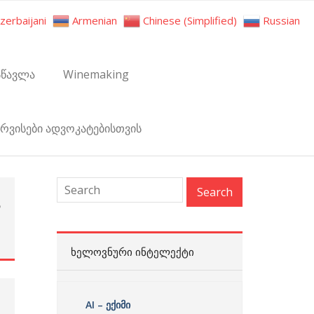
zerbaijani
Armenian
Chinese (Simplified)
Russian
სწავლა
Winemaking
ერვისები ადვოკატებისთვის
ს
7
0
ᲮᲔᲚᲝᲕᲜᲣᲠᲘ ᲘᲜᲢᲔᲚᲔᲥᲢᲘ
AI – ექიმი