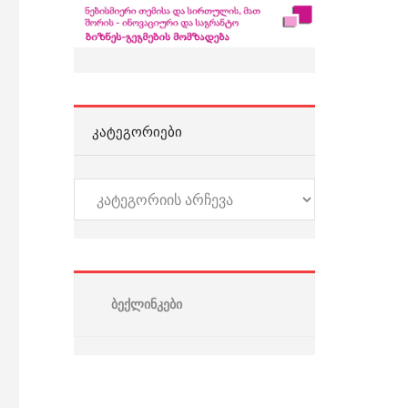
ᲙᲐᲢᲔᲒᲝᲠᲘᲔᲑᲘ
კატეგორიები
ბექლინკები