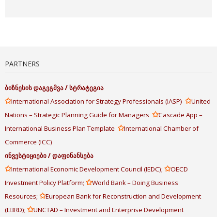
PARTNERS
ბიზნესის
დაგეგმვა
/
სტრატეგია
✩
✩
International Association for Strategy Professionals (IASP)
United
✩
Nations – Strategic Planning Guide for Managers
Cascade App –
✩
International Business Plan Template
International Chamber of
Commerce (ICC)
ინვესტიციები
/
დაფინანსება
✩
✩
International Economic Development Council (IEDC);
OECD
✩
Investment Policy Platform;
World Bank – Doing Business
✩
Resources;
European Bank for Reconstruction and Development
✩
(EBRD);
UNCTAD – Investment and Enterprise Development