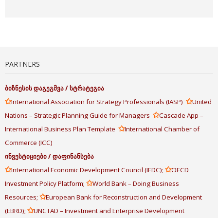
PARTNERS
ბიზნესის
დაგეგმვა
/
სტრატეგია
✩
✩
International Association for Strategy Professionals (IASP)
United
✩
Nations – Strategic Planning Guide for Managers
Cascade App –
✩
International Business Plan Template
International Chamber of
Commerce (ICC)
ინვესტიციები
/
დაფინანსება
✩
✩
International Economic Development Council (IEDC);
OECD
✩
Investment Policy Platform;
World Bank – Doing Business
✩
Resources;
European Bank for Reconstruction and Development
✩
(EBRD);
UNCTAD – Investment and Enterprise Development