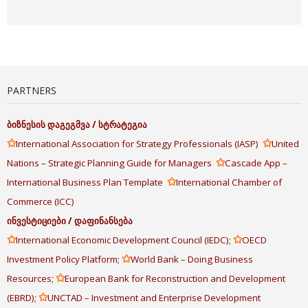
PARTNERS
ბიზნესის
დაგეგმვა
/
სტრატეგია
✩
✩
International Association for Strategy Professionals (IASP)
United
✩
Nations – Strategic Planning Guide for Managers
Cascade App –
✩
International Business Plan Template
International Chamber of
Commerce (ICC)
ინვესტიციები
/
დაფინანსება
✩
✩
International Economic Development Council (IEDC);
OECD
✩
Investment Policy Platform;
World Bank – Doing Business
✩
Resources;
European Bank for Reconstruction and Development
✩
(EBRD);
UNCTAD – Investment and Enterprise Development