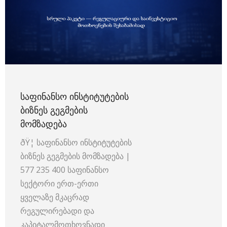
ᲡᲐᲤᲘᲜᲐᲜᲡᲝ ᲘᲜᲡᲢᲘᲢᲣᲢᲔᲑᲘᲡ
ᲑᲘᲖᲜᲔᲡ ᲒᲔᲒᲛᲔᲑᲘᲡ
ᲛᲝᲛᲖᲐᲓᲔᲑᲐ
ðŸ¦ საფინანსო ინსტიტუტების
ბიზნეს გეგმების მომზადება |
577 235 400 საფინანსო
სექტორი ერთ-ერთი
ყველაზე მკაცრად
რეგულირებადი და
კაპიტალმოთხოვნადი