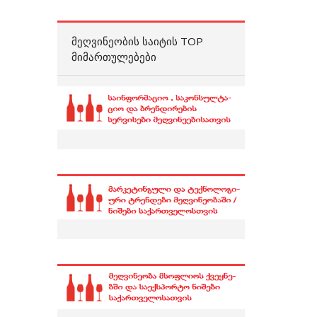
ᲛᲔᲦᲕᲘᲜᲔᲝᲑᲘᲡ ᲡᲐᲘᲢᲘᲡ TOP
ᲛᲘᲛᲐᲠᲗᲣᲚᲔᲑᲔᲑᲘ