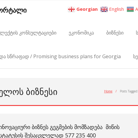
პორტალი
Georgian
English
A
ელექტის კონსულტაციები
ეკონომიკა
ბიზნესი
და სწრაფად / Promising business plans for Georgia
ს
ᲕᲔᲚᲝᲡ ᲑᲘᲖᲜᲔᲡᲘ
Home
/
Posts Tagged
ᲘᲜᲝᲕᲐᲪᲘᲣᲠᲘ ᲑᲘᲖᲜᲔᲡ ᲒᲔᲒᲛᲔᲑᲘᲡ ᲛᲝᲛᲖᲐᲓᲔᲑᲐ ᲛᲘᲬᲘᲡ
ᲡᲢᲐᲢᲣᲡᲘᲡ ᲨᲔᲡᲐᲪᲕᲚᲔᲚᲐᲓ 577 235 400