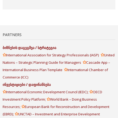
PARTNERS
ბიზნესის
დაგეგმვა
/
სტრატეგია
✩
✩
International Association for Strategy Professionals (IASP)
United
✩
Nations – Strategic Planning Guide for Managers
Cascade App –
✩
International Business Plan Template
International Chamber of
Commerce (ICC)
ინვესტიციები
/
დაფინანსება
✩
✩
International Economic Development Council (IEDC);
OECD
✩
Investment Policy Platform;
World Bank – Doing Business
✩
Resources;
European Bank for Reconstruction and Development
✩
(EBRD);
UNCTAD – Investment and Enterprise Development