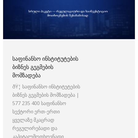
ᲡᲐᲤᲘᲜᲐᲜᲡᲝ ᲘᲜᲡᲢᲘᲢᲣᲢᲔᲑᲘᲡ
ᲑᲘᲖᲜᲔᲡ ᲒᲔᲒᲛᲔᲑᲘᲡ
ᲛᲝᲛᲖᲐᲓᲔᲑᲐ
ðŸ¦ საფინანსო ინსტიტუტების
ბიზნეს გეგმების მომზადება |
577 235 400 საფინანსო
სექტორი ერთ-ერთი
ყველაზე მკაცრად
რეგულირებადი და
კაპიტალმოთხოვნადი