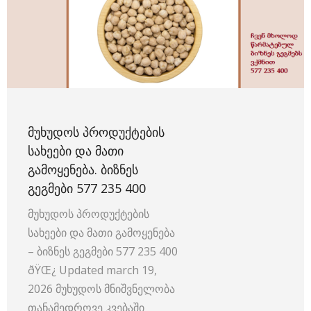
ᲛᲣᲮᲣᲓᲝᲡ ᲞᲠᲝᲓᲣᲥᲢᲔᲑᲘᲡ
ᲡᲐᲮᲔᲔᲑᲘ ᲓᲐ ᲛᲐᲗᲘ
ᲒᲐᲛᲝᲧᲔᲜᲔᲑᲐ. ᲑᲘᲖᲜᲔᲡ
ᲒᲔᲒᲛᲔᲑᲘ 577 235 400
მუხუდოს პროდუქტების
სახეები და მათი გამოყენება
– ბიზნეს გეგმები 577 235 400
ðŸŒ¿ Updated march 19,
2026 მუხუდოს მნიშვნელობა
თანამედროვე კვებაში