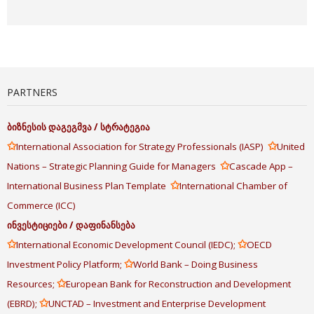
PARTNERS
ბიზნესის
დაგეგმვა
/
სტრატეგია
✩
✩
International Association for Strategy Professionals (IASP)
United
✩
Nations – Strategic Planning Guide for Managers
Cascade App –
✩
International Business Plan Template
International Chamber of
Commerce (ICC)
ინვესტიციები
/
დაფინანსება
✩
✩
International Economic Development Council (IEDC);
OECD
✩
Investment Policy Platform;
World Bank – Doing Business
✩
Resources;
European Bank for Reconstruction and Development
✩
(EBRD);
UNCTAD – Investment and Enterprise Development