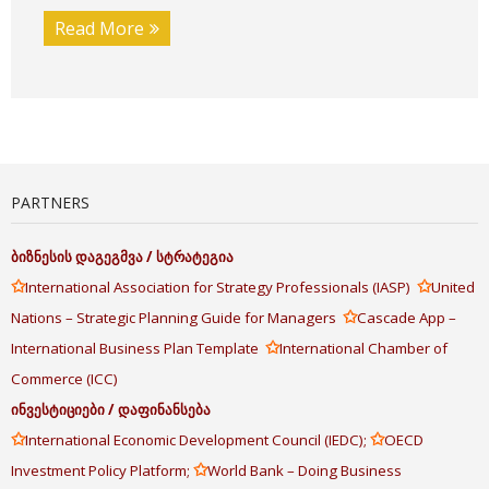
Read More
PARTNERS
ბიზნესის
დაგეგმვა
/
სტრატეგია
✩
✩
International Association for Strategy Professionals (IASP)
United
✩
Nations – Strategic Planning Guide for Managers
Cascade App –
✩
International Business Plan Template
International Chamber of
Commerce (ICC)
ინვესტიციები
/
დაფინანსება
✩
✩
International Economic Development Council (IEDC);
OECD
✩
Investment Policy Platform;
World Bank – Doing Business