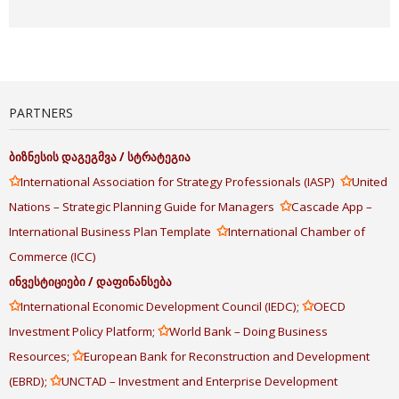
PARTNERS
ბიზნესის
დაგეგმვა
/
სტრატეგია
✩
✩
International Association for Strategy Professionals (IASP)
United
✩
Nations – Strategic Planning Guide for Managers
Cascade App –
✩
International Business Plan Template
International Chamber of
Commerce (ICC)
ინვესტიციები
/
დაფინანსება
✩
✩
International Economic Development Council (IEDC);
OECD
✩
Investment Policy Platform;
World Bank – Doing Business
✩
Resources;
European Bank for Reconstruction and Development
✩
(EBRD);
UNCTAD – Investment and Enterprise Development