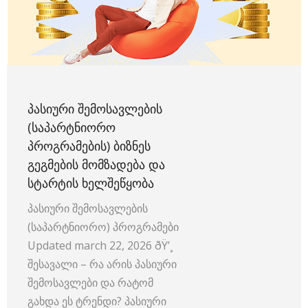
ᲞᲐᲡᲘᲣᲠᲘ ᲨᲔᲛᲝᲡᲐᲕᲚᲔᲑᲘᲡ
(ᲡᲐᲞᲐᲠᲢᲜᲘᲝᲠᲝ
ᲞᲠᲝᲒᲠᲐᲛᲔᲑᲘᲡ) ᲑᲘᲖᲜᲔᲡ
ᲒᲔᲒᲛᲔᲑᲘᲡ ᲛᲝᲛᲖᲐᲓᲔᲑᲐ ᲓᲐ
ᲡᲢᲐᲠᲢᲘᲡ ᲮᲔᲚᲨᲔᲬᲧᲝᲑᲐ
პასიური შემოსავლების
(საპარტნიორო) პროგრამები
Updated march 22, 2026 ðŸ’¸
შესავალი – რა არის პასიური
შემოსავლები და რატომ
გახდა ეს ტრენდი? პასიური