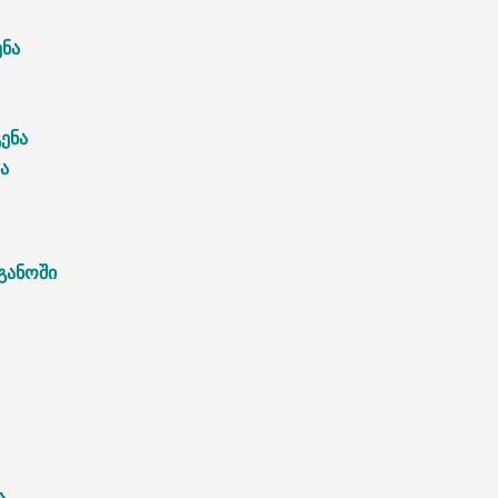
ენა
ენა
ა
განოში
ა