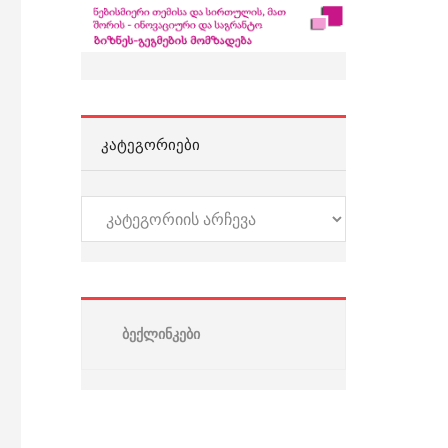
ᲙᲐᲢᲔᲒᲝᲠᲘᲔᲑᲘ
კატეგორიები
ბექლინკები