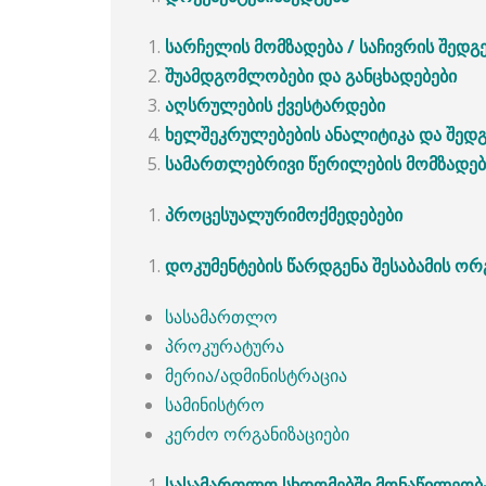
სარჩელის
მომზადება
/
საჩივრის
შედგ
შუამდგომლობები
და
განცხადებები
აღსრულების
ქვესტარდები
ხელშეკრულებების
ანალიტიკა
და
შედგ
სამართლებრივი
წერილების
მომზადებ
პროცესუალური
მოქმედებები
დოკუმენტების
წარდგენა
შესაბამის
ორ
სასამართლო
პროკურატურა
მერია/ადმინისტრაცია
სამინისტრო
კერძო ორგანიზაციები
სასამართლო
სხდომებში
მონაწილეობ