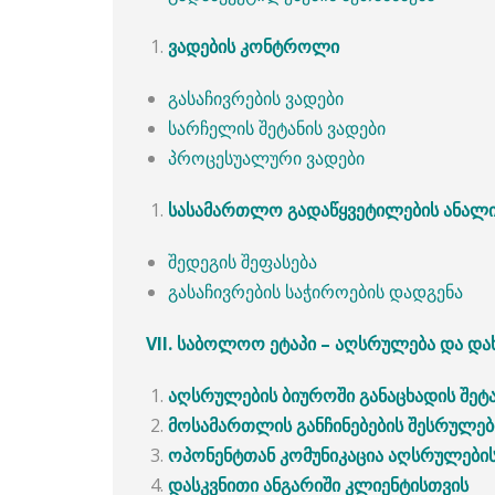
ვადების
კონტროლი
გასაჩივრების ვადები
სარჩელის შეტანის ვადები
პროცესუალური ვადები
სასამართლო
გადაწყვეტილების
ანალი
შედეგის შეფასება
გასაჩივრების საჭიროების დადგენა
VII.
საბოლოო
ეტაპი
–
აღსრულება
და
და
აღსრულების
ბიუროში
განაცხადის
შეტ
მოსამართლის
განჩინებების
შესრულებ
ოპონენტთან
კომუნიკაცია
აღსრულები
დასკვნითი
ანგარიში
კლიენტისთვის