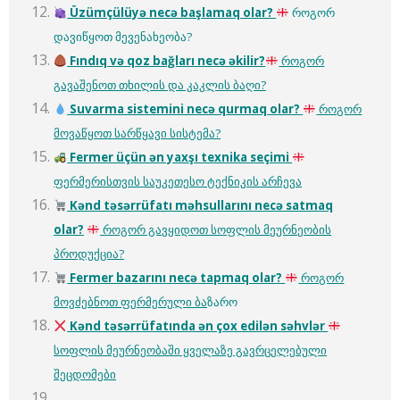
Üzümçülüyə necə başlamaq olar?
როგორ
დავიწყოთ მევენახეობა?
Fındıq və qoz bağları necə əkilir?
როგორ
გავაშენოთ თხილის და კაკლის ბაღი?
Suvarma sistemini necə qurmaq olar?
როგორ
მოვაწყოთ სარწყავი სისტემა?
Fermer üçün ən yaxşı texnika seçimi
ფერმერისთვის საუკეთესო ტექნიკის არჩევა
Kənd təsərrüfatı məhsullarını necə satmaq
olar?
როგორ გავყიდოთ სოფლის მეურნეობის
პროდუქცია?
Fermer bazar
ı
n
ı
nec
ə
tapmaq olar?
როგორ
მოვძებნოთ ფერმერული ბა
ზარო
Kənd təsərrüfatında ən çox edilən səhvlər
სოფლის მეურნეობაში ყველაზე გავრცელებული
შეცდომები