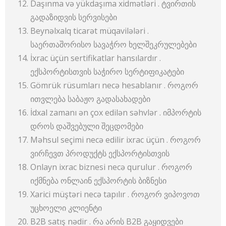
Daşınma və yükdaşıma xidmətləri . ტვირთის
გადაზიდვის სერვისები
Beynəlxalq ticarət müqavilələri .
საერთაშორისო სავაჭრო ხელშეკრულებები
İxrac üçün sertifikatlar hansılardır .
ექსპორტისთვის საჭირო სერტიფიკატები
Gömrük rüsumları necə hesablanır . როგორ
ითვლება საბაჟო გადასახადები
İdxal zamanı ən çox edilən səhvlər . იმპორტის
დროს დაშვებული შეცდომები
Məhsul seçimi necə edilir ixrac üçün . როგორ
ვირჩევთ პროდუქტს ექსპორტისთვის
Onlayn ixrac biznesi necə qurulur . როგორ
იქმნება ონლაინ ექსპორტის ბიზნესი
Xarici müştəri necə tapılır . როგორ ვიპოვოთ
უცხოელი კლიენტი
B2B satış nədir . რა არის B2B გაყიდვები