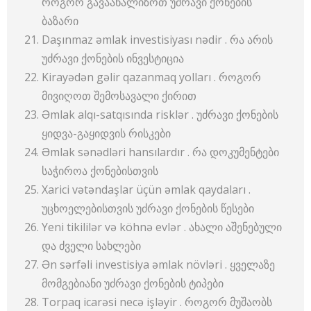
როგორ გავაანალიზოთ უძრავი ქონების
ბაზარი
Daşınmaz əmlak investisiyası nədir . რა არის
უძრავი ქონების ინვესტიცია
Kirayədən gəlir qazanmaq yolları . როგორ
მივიღოთ შემოსავალი ქირით
Əmlak alqı-satqısında risklər . უძრავი ქონების
ყიდვა-გაყიდვის რისკები
Əmlak sənədləri hansılardır . რა დოკუმენტები
საჭიროა ქონებისთვის
Xarici vətəndaşlar üçün əmlak qaydaları .
უცხოელებისთვის უძრავი ქონების წესები
Yeni tikililər və köhnə evlər . ახალი აშენებული
და ძველი სახლები
Ən sərfəli investisiya əmlak növləri . ყველაზე
მომგებიანი უძრავი ქონების ტიპები
Torpaq icarəsi necə işləyir . როგორ მუშაობს