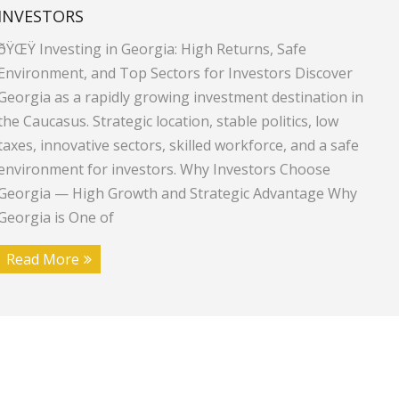
INVESTORS
ðŸŒŸ Investing in Georgia: High Returns, Safe
Environment, and Top Sectors for Investors Discover
Georgia as a rapidly growing investment destination in
the Caucasus. Strategic location, stable politics, low
taxes, innovative sectors, skilled workforce, and a safe
environment for investors. Why Investors Choose
Georgia — High Growth and Strategic Advantage Why
Georgia is One of
Read More