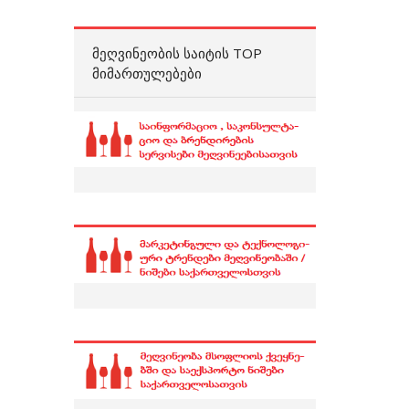
ᲛᲔᲦᲕᲘᲜᲔᲝᲑᲘᲡ ᲡᲐᲘᲢᲘᲡ TOP
ᲛᲘᲛᲐᲠᲗᲣᲚᲔᲑᲔᲑᲘ